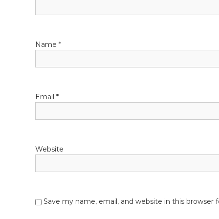
g
a
Name
*
t
i
o
Email
*
n
Website
Save my name, email, and website in this browser 