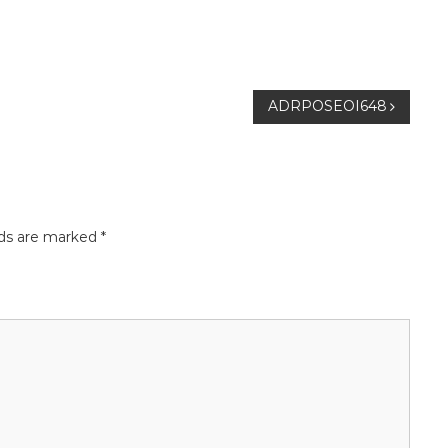
ADRPOSEOI648
lds are marked
*