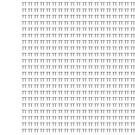
TT
TT
TT
TT
TT
TT
TT
TT
TT
TT
TT
TT
TT
TT
TT
TT
TT
TT
TT
TT
TT
TT
TT
TT
TT
TT
TT
TT
TT
TT
TT
TT
TT
TT
TT
TT
TT
TT
TT
TT
TT
TT
TT
TT
TT
TT
TT
TT
TT
TT
TT
TT
TT
TT
TT
TT
TT
TT
TT
TT
TT
TT
TT
TT
TT
TT
TT
TT
TT
TT
TT
TT
TT
TT
TT
TT
TT
TT
TT
TT
TT
TT
TT
TT
TT
TT
TT
TT
TT
TT
TT
TT
TT
TT
TT
TT
TT
TT
TT
TT
TT
TT
TT
TT
TT
TT
TT
TT
TT
TT
TT
TT
TT
TT
TT
TT
TT
TT
TT
TT
TT
TT
TT
TT
TT
TT
TT
TT
TT
TT
TT
TT
TT
TT
TT
TT
TT
TT
TT
TT
TT
TT
TT
TT
TT
TT
TT
TT
TT
TT
TT
TT
TT
TT
TT
TT
TT
TT
TT
TT
TT
TT
TT
TT
TT
TT
TT
TT
TT
TT
TT
TT
TT
TT
TT
TT
TT
TT
TT
TT
TT
TT
TT
TT
TT
TT
TT
TT
TT
TT
TT
TT
TT
TT
TT
TT
TT
TT
TT
TT
TT
TT
TT
TT
TT
TT
TT
TT
TT
TT
TT
TT
TT
TT
TT
TT
TT
TT
TT
TT
TT
TT
TT
TT
TT
TT
TT
TT
TT
TT
TT
TT
TT
TT
TT
TT
TT
TT
TT
TT
TT
TT
TT
TT
TT
TT
TT
TT
TT
TT
TT
TT
TT
TT
TT
TT
TT
TT
TT
TT
TT
TT
TT
TT
TT
TT
TT
TT
TT
TT
TT
TT
TT
TT
TT
TT
TT
TT
TT
TT
TT
TT
TT
TT
TT
TT
TT
TT
TT
TT
TT
TT
TT
TT
TT
TT
TT
TT
TT
TT
TT
TT
TT
TT
TT
TT
TT
TT
TT
TT
TT
TT
TT
TT
TT
TT
TT
TT
TT
TT
TT
TT
TT
TT
TT
TT
TT
TT
TT
TT
TT
TT
TT
TT
TT
TT
TT
TT
TT
TT
TT
TT
TT
TT
TT
TT
TT
TT
TT
TT
TT
TT
TT
TT
TT
TT
TT
TT
TT
TT
TT
TT
TT
TT
TT
TT
TT
TT
TT
TT
TT
TT
TT
TT
TT
TT
TT
TT
TT
TT
TT
TT
TT
TT
TT
TT
TT
TT
TT
TT
TT
TT
TT
TT
TT
TT
TT
TT
TT