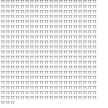
TT
TT
TT
TT
TT
TT
TT
TT
TT
TT
TT
TT
TT
TT
TT
TT
TT
TT
TT
TT
TT
TT
TT
TT
TT
TT
TT
TT
TT
TT
TT
TT
TT
TT
TT
TT
TT
TT
TT
TT
TT
TT
TT
TT
TT
TT
TT
TT
TT
TT
TT
TT
TT
TT
TT
TT
TT
TT
TT
TT
TT
TT
TT
TT
TT
TT
TT
TT
TT
TT
TT
TT
TT
TT
TT
TT
TT
TT
TT
TT
TT
TT
TT
TT
TT
TT
TT
TT
TT
TT
TT
TT
TT
TT
TT
TT
TT
TT
TT
TT
TT
TT
TT
TT
TT
TT
TT
TT
TT
TT
TT
TT
TT
TT
TT
TT
TT
TT
TT
TT
TT
TT
TT
TT
TT
TT
TT
TT
TT
TT
TT
TT
TT
TT
TT
TT
TT
TT
TT
TT
TT
TT
TT
TT
TT
TT
TT
TT
TT
TT
TT
TT
TT
TT
TT
TT
TT
TT
TT
TT
TT
TT
TT
TT
TT
TT
TT
TT
TT
TT
TT
TT
TT
TT
TT
TT
TT
TT
TT
TT
TT
TT
TT
TT
TT
TT
TT
TT
TT
TT
TT
TT
TT
TT
TT
TT
TT
TT
TT
TT
TT
TT
TT
TT
TT
TT
TT
TT
TT
TT
TT
TT
TT
TT
TT
TT
TT
TT
TT
TT
TT
TT
TT
TT
TT
TT
TT
TT
TT
TT
TT
TT
TT
TT
TT
TT
TT
TT
TT
TT
TT
TT
TT
TT
TT
TT
TT
TT
TT
TT
TT
TT
TT
TT
TT
TT
TT
TT
TT
TT
TT
TT
TT
TT
TT
TT
TT
TT
TT
TT
TT
TT
TT
TT
TT
TT
TT
TT
TT
TT
TT
TT
TT
TT
TT
TT
TT
TT
TT
TT
TT
TT
TT
TT
TT
TT
TT
TT
TT
TT
TT
TT
TT
TT
TT
TT
TT
TT
TT
TT
TT
TT
TT
TT
TT
TT
TT
TT
TT
TT
TT
TT
TT
TT
TT
TT
TT
TT
TT
TT
TT
TT
TT
TT
TT
TT
TT
TT
TT
TT
TT
TT
TT
TT
TT
TT
TT
TT
TT
TT
TT
TT
TT
TT
TT
TT
TT
TT
TT
TT
TT
TT
TT
TT
TT
TT
TT
TT
TT
TT
TT
TT
TT
TT
TT
TT
TT
TT
TT
TT
TT
TT
TT
TT
TT
TT
TT
TT
TT
TT
TT
TT
TT
TT
TT
TT
TT
TT
TT
TT
TT
TT
TT