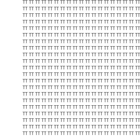
TT
TT
TT
TT
TT
TT
TT
TT
TT
TT
TT
TT
TT
TT
TT
TT
TT
TT
TT
TT
TT
TT
TT
TT
TT
TT
TT
TT
TT
TT
TT
TT
TT
TT
TT
TT
TT
TT
TT
TT
TT
TT
TT
TT
TT
TT
TT
TT
TT
TT
TT
TT
TT
TT
TT
TT
TT
TT
TT
TT
TT
TT
TT
TT
TT
TT
TT
TT
TT
TT
TT
TT
TT
TT
TT
TT
TT
TT
TT
TT
TT
TT
TT
TT
TT
TT
TT
TT
TT
TT
TT
TT
TT
TT
TT
TT
TT
TT
TT
TT
TT
TT
TT
TT
TT
TT
TT
TT
TT
TT
TT
TT
TT
TT
TT
TT
TT
TT
TT
TT
TT
TT
TT
TT
TT
TT
TT
TT
TT
TT
TT
TT
TT
TT
TT
TT
TT
TT
TT
TT
TT
TT
TT
TT
TT
TT
TT
TT
TT
TT
TT
TT
TT
TT
TT
TT
TT
TT
TT
TT
TT
TT
TT
TT
TT
TT
TT
TT
TT
TT
TT
TT
TT
TT
TT
TT
TT
TT
TT
TT
TT
TT
TT
TT
TT
TT
TT
TT
TT
TT
TT
TT
TT
TT
TT
TT
TT
TT
TT
TT
TT
TT
TT
TT
TT
TT
TT
TT
TT
TT
TT
TT
TT
TT
TT
TT
TT
TT
TT
TT
TT
TT
TT
TT
TT
TT
TT
TT
TT
TT
TT
TT
TT
TT
TT
TT
TT
TT
TT
TT
TT
TT
TT
TT
TT
TT
TT
TT
TT
TT
TT
TT
TT
TT
TT
TT
TT
TT
TT
TT
TT
TT
TT
TT
TT
TT
TT
TT
TT
TT
TT
TT
TT
TT
TT
TT
TT
TT
TT
TT
TT
TT
TT
TT
TT
TT
TT
TT
TT
TT
TT
TT
TT
TT
TT
TT
TT
TT
TT
TT
TT
TT
TT
TT
TT
TT
TT
TT
TT
TT
TT
TT
TT
TT
TT
TT
TT
TT
TT
TT
TT
TT
TT
TT
TT
TT
TT
TT
TT
TT
TT
TT
TT
TT
TT
TT
TT
TT
TT
TT
TT
TT
TT
TT
TT
TT
TT
TT
TT
TT
TT
TT
TT
TT
TT
TT
TT
TT
TT
TT
TT
TT
TT
TT
TT
TT
TT
TT
TT
TT
TT
TT
TT
TT
TT
TT
TT
TT
TT
TT
TT
TT
TT
TT
TT
TT
TT
TT
TT
TT
TT
TT
TT
TT
TT
TT
TT
TT
TT