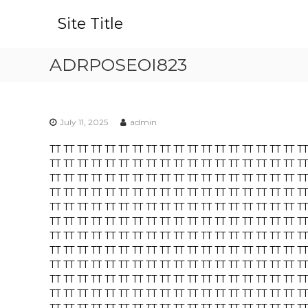
S
k
Site Title
i
p
ADRPOSEOI823
t
o
c
o
n
July 11, 2025
admin
t
TT
TT
TT
TT
TT
TT
TT
TT
TT
TT
TT
TT
TT
TT
TT
TT
TT
TT
TT
e
TT
TT
TT
TT
TT
TT
TT
TT
TT
TT
TT
TT
TT
TT
TT
TT
TT
TT
TT
n
TT
TT
TT
TT
TT
TT
TT
TT
TT
TT
TT
TT
TT
TT
TT
TT
TT
TT
TT
t
TT
TT
TT
TT
TT
TT
TT
TT
TT
TT
TT
TT
TT
TT
TT
TT
TT
TT
TT
TT
TT
TT
TT
TT
TT
TT
TT
TT
TT
TT
TT
TT
TT
TT
TT
TT
TT
TT
TT
TT
TT
TT
TT
TT
TT
TT
TT
TT
TT
TT
TT
TT
TT
TT
TT
TT
TT
TT
TT
TT
TT
TT
TT
TT
TT
TT
TT
TT
TT
TT
TT
TT
TT
TT
TT
TT
TT
TT
TT
TT
TT
TT
TT
TT
TT
TT
TT
TT
TT
TT
TT
TT
TT
TT
TT
TT
TT
TT
TT
TT
TT
TT
TT
TT
TT
TT
TT
TT
TT
TT
TT
TT
TT
TT
TT
TT
TT
TT
TT
TT
TT
TT
TT
TT
TT
TT
TT
TT
TT
TT
TT
TT
TT
TT
TT
TT
TT
TT
TT
TT
TT
TT
TT
TT
TT
TT
TT
TT
TT
TT
TT
TT