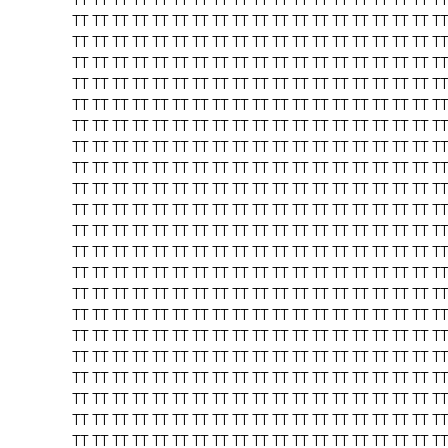
TT
TT
TT
TT
TT
TT
TT
TT
TT
TT
TT
TT
TT
TT
TT
TT
TT
TT
TT
TT
TT
TT
TT
TT
TT
TT
TT
TT
TT
TT
TT
TT
TT
TT
TT
TT
TT
TT
TT
TT
TT
TT
TT
TT
TT
TT
TT
TT
TT
TT
TT
TT
TT
TT
TT
TT
TT
TT
TT
TT
TT
TT
TT
TT
TT
TT
TT
TT
TT
TT
TT
TT
TT
TT
TT
TT
TT
TT
TT
TT
TT
TT
TT
TT
TT
TT
TT
TT
TT
TT
TT
TT
TT
TT
TT
TT
TT
TT
TT
TT
TT
TT
TT
TT
TT
TT
TT
TT
TT
TT
TT
TT
TT
TT
TT
TT
TT
TT
TT
TT
TT
TT
TT
TT
TT
TT
TT
TT
TT
TT
TT
TT
TT
TT
TT
TT
TT
TT
TT
TT
TT
TT
TT
TT
TT
TT
TT
TT
TT
TT
TT
TT
TT
TT
TT
TT
TT
TT
TT
TT
TT
TT
TT
TT
TT
TT
TT
TT
TT
TT
TT
TT
TT
TT
TT
TT
TT
TT
TT
TT
TT
TT
TT
TT
TT
TT
TT
TT
TT
TT
TT
TT
TT
TT
TT
TT
TT
TT
TT
TT
TT
TT
TT
TT
TT
TT
TT
TT
TT
TT
TT
TT
TT
TT
TT
TT
TT
TT
TT
TT
TT
TT
TT
TT
TT
TT
TT
TT
TT
TT
TT
TT
TT
TT
TT
TT
TT
TT
TT
TT
TT
TT
TT
TT
TT
TT
TT
TT
TT
TT
TT
TT
TT
TT
TT
TT
TT
TT
TT
TT
TT
TT
TT
TT
TT
TT
TT
TT
TT
TT
TT
TT
TT
TT
TT
TT
TT
TT
TT
TT
TT
TT
TT
TT
TT
TT
TT
TT
TT
TT
TT
TT
TT
TT
TT
TT
TT
TT
TT
TT
TT
TT
TT
TT
TT
TT
TT
TT
TT
TT
TT
TT
TT
TT
TT
TT
TT
TT
TT
TT
TT
TT
TT
TT
TT
TT
TT
TT
TT
TT
TT
TT
TT
TT
TT
TT
TT
TT
TT
TT
TT
TT
TT
TT
TT
TT
TT
TT
TT
TT
TT
TT
TT
TT
TT
TT
TT
TT
TT
TT
TT
TT
TT
TT
TT
TT
TT
TT
TT
TT
TT
TT
TT
TT
TT
TT
TT
TT
TT
TT
TT
TT
TT
TT
TT
TT
TT
TT
TT
TT
TT
TT
TT
TT
TT
TT
TT
TT
TT
TT
TT
TT
TT
TT
TT
TT
TT
TT
TT
TT
TT
TT
TT
TT
TT
TT
TT
TT