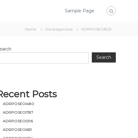
Sample Page
Home
Uncategorized
ADRPOSEOI823
earch
Search
Recent Posts
ADRPOSEOI480
ADRPOSEOI787
ADRPOSEOI296
ADRPOSEOI651