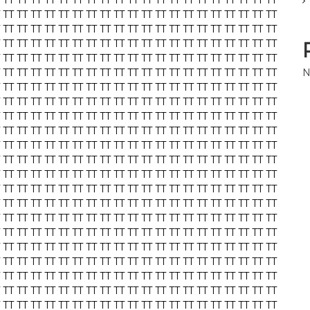
TT
TT
TT
TT
TT
TT
TT
TT
TT
TT
TT
TT
TT
TT
TT
TT
TT
TT
TT
TT
TT
TT
TT
TT
TT
TT
TT
TT
TT
TT
TT
TT
TT
TT
TT
TT
TT
TT
TT
TT
TT
TT
TT
TT
TT
TT
TT
TT
TT
TT
TT
TT
TT
TT
TT
TT
TT
TT
TT
TT
TT
TT
TT
TT
TT
TT
TT
TT
TT
TT
TT
TT
TT
TT
TT
TT
TT
TT
TT
TT
TT
TT
TT
TT
TT
TT
TT
TT
TT
TT
TT
TT
TT
TT
TT
TT
TT
TT
TT
TT
TT
TT
TT
TT
TT
TT
TT
TT
TT
TT
TT
TT
TT
TT
TT
TT
TT
TT
TT
TT
N
TT
TT
TT
TT
TT
TT
TT
TT
TT
TT
TT
TT
TT
TT
TT
TT
TT
TT
TT
TT
TT
TT
TT
TT
TT
TT
TT
TT
TT
TT
TT
TT
TT
TT
TT
TT
TT
TT
TT
TT
TT
TT
TT
TT
TT
TT
TT
TT
TT
TT
TT
TT
TT
TT
TT
TT
TT
TT
TT
TT
TT
TT
TT
TT
TT
TT
TT
TT
TT
TT
TT
TT
TT
TT
TT
TT
TT
TT
TT
TT
TT
TT
TT
TT
TT
TT
TT
TT
TT
TT
TT
TT
TT
TT
TT
TT
TT
TT
TT
TT
TT
TT
TT
TT
TT
TT
TT
TT
TT
TT
TT
TT
TT
TT
TT
TT
TT
TT
TT
TT
TT
TT
TT
TT
TT
TT
TT
TT
TT
TT
TT
TT
TT
TT
TT
TT
TT
TT
TT
TT
TT
TT
TT
TT
TT
TT
TT
TT
TT
TT
TT
TT
TT
TT
TT
TT
TT
TT
TT
TT
TT
TT
TT
TT
TT
TT
TT
TT
TT
TT
TT
TT
TT
TT
TT
TT
TT
TT
TT
TT
TT
TT
TT
TT
TT
TT
TT
TT
TT
TT
TT
TT
TT
TT
TT
TT
TT
TT
TT
TT
TT
TT
TT
TT
TT
TT
TT
TT
TT
TT
TT
TT
TT
TT
TT
TT
TT
TT
TT
TT
TT
TT
TT
TT
TT
TT
TT
TT
TT
TT
TT
TT
TT
TT
TT
TT
TT
TT
TT
TT
TT
TT
TT
TT
TT
TT
TT
TT
TT
TT
TT
TT
TT
TT
TT
TT
TT
TT
TT
TT
TT
TT
TT
TT
TT
TT
TT
TT
TT
TT
TT
TT
TT
TT
TT
TT
TT
TT
TT
TT
TT
TT
TT
TT
TT
TT
TT
TT
TT
TT
TT
TT
TT
TT
TT
TT
TT
TT
TT
TT
TT
TT
TT
TT
TT
TT
TT
TT
TT
TT
TT
TT
TT
TT
TT
TT
TT
TT
TT
TT