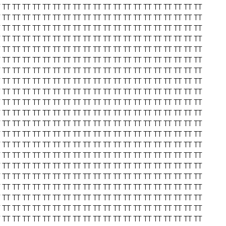
TT
TT
TT
TT
TT
TT
TT
TT
TT
TT
TT
TT
TT
TT
TT
TT
TT
TT
TT
TT
TT
TT
TT
TT
TT
TT
TT
TT
TT
TT
TT
TT
TT
TT
TT
TT
TT
TT
TT
TT
TT
TT
TT
TT
TT
TT
TT
TT
TT
TT
TT
TT
TT
TT
TT
TT
TT
TT
TT
TT
TT
TT
TT
TT
TT
TT
TT
TT
TT
TT
TT
TT
TT
TT
TT
TT
TT
TT
TT
TT
TT
TT
TT
TT
TT
TT
TT
TT
TT
TT
TT
TT
TT
TT
TT
TT
TT
TT
TT
TT
TT
TT
TT
TT
TT
TT
TT
TT
TT
TT
TT
TT
TT
TT
TT
TT
TT
TT
TT
TT
TT
TT
TT
TT
TT
TT
TT
TT
TT
TT
TT
TT
TT
TT
TT
TT
TT
TT
TT
TT
TT
TT
TT
TT
TT
TT
TT
TT
TT
TT
TT
TT
TT
TT
TT
TT
TT
TT
TT
TT
TT
TT
TT
TT
TT
TT
TT
TT
TT
TT
TT
TT
TT
TT
TT
TT
TT
TT
TT
TT
TT
TT
TT
TT
TT
TT
TT
TT
TT
TT
TT
TT
TT
TT
TT
TT
TT
TT
TT
TT
TT
TT
TT
TT
TT
TT
TT
TT
TT
TT
TT
TT
TT
TT
TT
TT
TT
TT
TT
TT
TT
TT
TT
TT
TT
TT
TT
TT
TT
TT
TT
TT
TT
TT
TT
TT
TT
TT
TT
TT
TT
TT
TT
TT
TT
TT
TT
TT
TT
TT
TT
TT
TT
TT
TT
TT
TT
TT
TT
TT
TT
TT
TT
TT
TT
TT
TT
TT
TT
TT
TT
TT
TT
TT
TT
TT
TT
TT
TT
TT
TT
TT
TT
TT
TT
TT
TT
TT
TT
TT
TT
TT
TT
TT
TT
TT
TT
TT
TT
TT
TT
TT
TT
TT
TT
TT
TT
TT
TT
TT
TT
TT
TT
TT
TT
TT
TT
TT
TT
TT
TT
TT
TT
TT
TT
TT
TT
TT
TT
TT
TT
TT
TT
TT
TT
TT
TT
TT
TT
TT
TT
TT
TT
TT
TT
TT
TT
TT
TT
TT
TT
TT
TT
TT
TT
TT
TT
TT
TT
TT
TT
TT
TT
TT
TT
TT
TT
TT
TT
TT
TT
TT
TT
TT
TT
TT
TT
TT
TT
TT
TT
TT
TT
TT
TT
TT
TT
TT
TT
TT
TT
TT
TT
TT
TT
TT
TT
TT
TT
TT
TT
TT
TT
TT
TT
TT
TT
TT
TT
TT
TT
TT
TT
TT
TT
TT
TT
TT
TT
TT