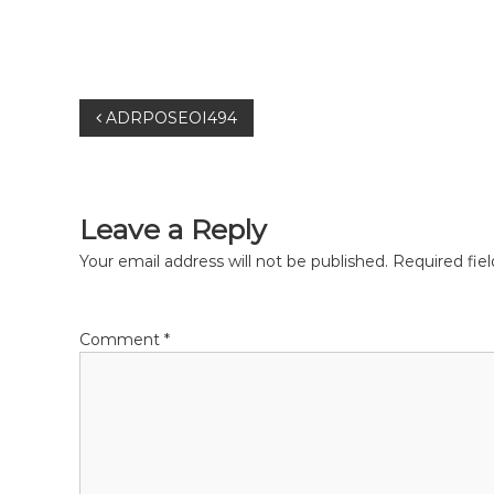
P
ADRPOSEOI494
o
s
Leave a Reply
t
Your email address will not be published.
Required fie
n
Comment
*
a
v
i