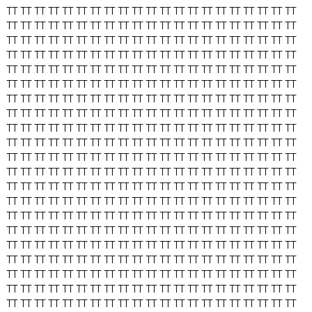
TT
TT
TT
TT
TT
TT
TT
TT
TT
TT
TT
TT
TT
TT
TT
TT
TT
TT
TT
TT
TT
TT
TT
TT
TT
TT
TT
TT
TT
TT
TT
TT
TT
TT
TT
TT
TT
TT
TT
TT
TT
TT
TT
TT
TT
TT
TT
TT
TT
TT
TT
TT
TT
TT
TT
TT
TT
TT
TT
TT
TT
TT
TT
TT
TT
TT
TT
TT
TT
TT
TT
TT
TT
TT
TT
TT
TT
TT
TT
TT
TT
TT
TT
TT
TT
TT
TT
TT
TT
TT
TT
TT
TT
TT
TT
TT
TT
TT
TT
TT
TT
TT
TT
TT
TT
TT
TT
TT
TT
TT
TT
TT
TT
TT
TT
TT
TT
TT
TT
TT
TT
TT
TT
TT
TT
TT
TT
TT
TT
TT
TT
TT
TT
TT
TT
TT
TT
TT
TT
TT
TT
TT
TT
TT
TT
TT
TT
TT
TT
TT
TT
TT
TT
TT
TT
TT
TT
TT
TT
TT
TT
TT
TT
TT
TT
TT
TT
TT
TT
TT
TT
TT
TT
TT
TT
TT
TT
TT
TT
TT
TT
TT
TT
TT
TT
TT
TT
TT
TT
TT
TT
TT
TT
TT
TT
TT
TT
TT
TT
TT
TT
TT
TT
TT
TT
TT
TT
TT
TT
TT
TT
TT
TT
TT
TT
TT
TT
TT
TT
TT
TT
TT
TT
TT
TT
TT
TT
TT
TT
TT
TT
TT
TT
TT
TT
TT
TT
TT
TT
TT
TT
TT
TT
TT
TT
TT
TT
TT
TT
TT
TT
TT
TT
TT
TT
TT
TT
TT
TT
TT
TT
TT
TT
TT
TT
TT
TT
TT
TT
TT
TT
TT
TT
TT
TT
TT
TT
TT
TT
TT
TT
TT
TT
TT
TT
TT
TT
TT
TT
TT
TT
TT
TT
TT
TT
TT
TT
TT
TT
TT
TT
TT
TT
TT
TT
TT
TT
TT
TT
TT
TT
TT
TT
TT
TT
TT
TT
TT
TT
TT
TT
TT
TT
TT
TT
TT
TT
TT
TT
TT
TT
TT
TT
TT
TT
TT
TT
TT
TT
TT
TT
TT
TT
TT
TT
TT
TT
TT
TT
TT
TT
TT
TT
TT
TT
TT
TT
TT
TT
TT
TT
TT
TT
TT
TT
TT
TT
TT
TT
TT
TT
TT
TT
TT
TT
TT
TT
TT
TT
TT
TT
TT
TT
TT
TT
TT
TT
TT
TT
TT
TT
TT
TT
TT
TT
TT
TT
TT
TT
TT
TT
TT
TT
TT
TT
TT
TT
TT
TT
TT
TT
TT
TT
TT
TT
TT
TT
TT
TT
TT
TT
TT
TT
TT
TT
TT
TT
TT
TT
TT
TT
TT
TT
TT
TT
TT
TT
TT
TT
TT
TT