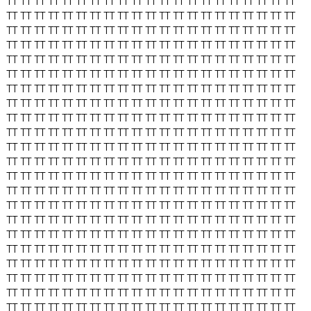
TT
TT
TT
TT
TT
TT
TT
TT
TT
TT
TT
TT
TT
TT
TT
TT
TT
TT
TT
TT
TT
TT
TT
TT
TT
TT
TT
TT
TT
TT
TT
TT
TT
TT
TT
TT
TT
TT
TT
TT
TT
TT
TT
TT
TT
TT
TT
TT
TT
TT
TT
TT
TT
TT
TT
TT
TT
TT
TT
TT
TT
TT
TT
TT
TT
TT
TT
TT
TT
TT
TT
TT
TT
TT
TT
TT
TT
TT
TT
TT
TT
TT
TT
TT
TT
TT
TT
TT
TT
TT
TT
TT
TT
TT
TT
TT
TT
TT
TT
TT
TT
TT
TT
TT
TT
TT
TT
TT
TT
TT
TT
TT
TT
TT
TT
TT
TT
TT
TT
TT
TT
TT
TT
TT
TT
TT
TT
TT
TT
TT
TT
TT
TT
TT
TT
TT
TT
TT
TT
TT
TT
TT
TT
TT
TT
TT
TT
TT
TT
TT
TT
TT
TT
TT
TT
TT
TT
TT
TT
TT
TT
TT
TT
TT
TT
TT
TT
TT
TT
TT
TT
TT
TT
TT
TT
TT
TT
TT
TT
TT
TT
TT
TT
TT
TT
TT
TT
TT
TT
TT
TT
TT
TT
TT
TT
TT
TT
TT
TT
TT
TT
TT
TT
TT
TT
TT
TT
TT
TT
TT
TT
TT
TT
TT
TT
TT
TT
TT
TT
TT
TT
TT
TT
TT
TT
TT
TT
TT
TT
TT
TT
TT
TT
TT
TT
TT
TT
TT
TT
TT
TT
TT
TT
TT
TT
TT
TT
TT
TT
TT
TT
TT
TT
TT
TT
TT
TT
TT
TT
TT
TT
TT
TT
TT
TT
TT
TT
TT
TT
TT
TT
TT
TT
TT
TT
TT
TT
TT
TT
TT
TT
TT
TT
TT
TT
TT
TT
TT
TT
TT
TT
TT
TT
TT
TT
TT
TT
TT
TT
TT
TT
TT
TT
TT
TT
TT
TT
TT
TT
TT
TT
TT
TT
TT
TT
TT
TT
TT
TT
TT
TT
TT
TT
TT
TT
TT
TT
TT
TT
TT
TT
TT
TT
TT
TT
TT
TT
TT
TT
TT
TT
TT
TT
TT
TT
TT
TT
TT
TT
TT
TT
TT
TT
TT
TT
TT
TT
TT
TT
TT
TT
TT
TT
TT
TT
TT
TT
TT
TT
TT
TT
TT
TT
TT
TT
TT
TT
TT
TT
TT
TT
TT
TT
TT
TT
TT
TT
TT
TT
TT
TT
TT
TT
TT
TT
TT
TT
TT
TT
TT
TT
TT
TT
TT
TT
TT
TT
TT
TT
TT
TT
TT
TT
TT
TT
TT
TT
TT
TT
TT
TT
TT
TT
TT
TT
TT
TT
TT
TT
TT
TT
TT
TT
TT
TT
TT
TT
TT
TT
TT
TT
TT
TT
TT
TT
TT
TT
TT
TT
TT
TT
TT
TT
TT
TT
TT
TT
TT
TT
TT
TT
TT