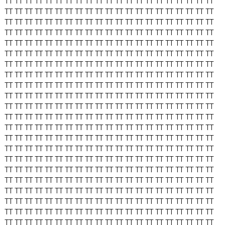
TT
TT
TT
TT
TT
TT
TT
TT
TT
TT
TT
TT
TT
TT
TT
TT
TT
TT
TT
TT
TT
TT
TT
TT
TT
TT
TT
TT
TT
TT
TT
TT
TT
TT
TT
TT
TT
TT
TT
TT
TT
TT
TT
TT
TT
TT
TT
TT
TT
TT
TT
TT
TT
TT
TT
TT
TT
TT
TT
TT
TT
TT
TT
TT
TT
TT
TT
TT
TT
TT
TT
TT
TT
TT
TT
TT
TT
TT
TT
TT
TT
TT
TT
TT
TT
TT
TT
TT
TT
TT
TT
TT
TT
TT
TT
TT
TT
TT
TT
TT
TT
TT
TT
TT
TT
TT
TT
TT
TT
TT
TT
TT
TT
TT
TT
TT
TT
TT
TT
TT
TT
TT
TT
TT
TT
TT
TT
TT
TT
TT
TT
TT
TT
TT
TT
TT
TT
TT
TT
TT
TT
TT
TT
TT
TT
TT
TT
TT
TT
TT
TT
TT
TT
TT
TT
TT
TT
TT
TT
TT
TT
TT
TT
TT
TT
TT
TT
TT
TT
TT
TT
TT
TT
TT
TT
TT
TT
TT
TT
TT
TT
TT
TT
TT
TT
TT
TT
TT
TT
TT
TT
TT
TT
TT
TT
TT
TT
TT
TT
TT
TT
TT
TT
TT
TT
TT
TT
TT
TT
TT
TT
TT
TT
TT
TT
TT
TT
TT
TT
TT
TT
TT
TT
TT
TT
TT
TT
TT
TT
TT
TT
TT
TT
TT
TT
TT
TT
TT
TT
TT
TT
TT
TT
TT
TT
TT
TT
TT
TT
TT
TT
TT
TT
TT
TT
TT
TT
TT
TT
TT
TT
TT
TT
TT
TT
TT
TT
TT
TT
TT
TT
TT
TT
TT
TT
TT
TT
TT
TT
TT
TT
TT
TT
TT
TT
TT
TT
TT
TT
TT
TT
TT
TT
TT
TT
TT
TT
TT
TT
TT
TT
TT
TT
TT
TT
TT
TT
TT
TT
TT
TT
TT
TT
TT
TT
TT
TT
TT
TT
TT
TT
TT
TT
TT
TT
TT
TT
TT
TT
TT
TT
TT
TT
TT
TT
TT
TT
TT
TT
TT
TT
TT
TT
TT
TT
TT
TT
TT
TT
TT
TT
TT
TT
TT
TT
TT
TT
TT
TT
TT
TT
TT
TT
TT
TT
TT
TT
TT
TT
TT
TT
TT
TT
TT
TT
TT
TT
TT
TT
TT
TT
TT
TT
TT
TT
TT
TT
TT
TT
TT
TT
TT
TT
TT
TT
TT
TT
TT
TT
TT
TT
TT
TT
TT
TT
TT
TT
TT
TT
TT
TT
TT
TT
TT
TT
TT
TT
TT
TT
TT
TT
TT
TT
TT
TT
TT
TT
TT
TT
TT
TT
TT
TT
TT
TT
TT
TT
TT
TT
TT
TT
TT
TT
TT
TT
TT
TT
TT
TT
TT
TT
TT
TT
TT
TT
TT
TT
TT
TT
TT
TT
TT