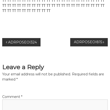
TT
TT
TT
TT
TT
TT
TT
TT
TT
TT
TT
TT
TT
TT
TT
TT
TT
TT
TT
TT
TT
TT
TT
TT
TT
TT
TT
TT
TT
TT
TT
TT
TT
TT
TT
TT
TT
TT
TT
TT
TT
TT
TT
TT
TT
TT
TT
TT
TT
TT
TT
TT
P
ADRPOSEOI815
ADRPOSEOI324
o
s
Leave a Reply
t
Your email address will not be published.
Required fields are
marked
*
n
a
Comment
*
v