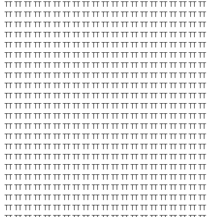
TT
TT
TT
TT
TT
TT
TT
TT
TT
TT
TT
TT
TT
TT
TT
TT
TT
TT
TT
TT
TT
TT
TT
TT
TT
TT
TT
TT
TT
TT
TT
TT
TT
TT
TT
TT
TT
TT
TT
TT
TT
TT
TT
TT
TT
TT
TT
TT
TT
TT
TT
TT
TT
TT
TT
TT
TT
TT
TT
TT
TT
TT
TT
TT
TT
TT
TT
TT
TT
TT
TT
TT
TT
TT
TT
TT
TT
TT
TT
TT
TT
TT
TT
TT
TT
TT
TT
TT
TT
TT
TT
TT
TT
TT
TT
TT
TT
TT
TT
TT
TT
TT
TT
TT
TT
TT
TT
TT
TT
TT
TT
TT
TT
TT
TT
TT
TT
TT
TT
TT
TT
TT
TT
TT
TT
TT
TT
TT
TT
TT
TT
TT
TT
TT
TT
TT
TT
TT
TT
TT
TT
TT
TT
TT
TT
TT
TT
TT
TT
TT
TT
TT
TT
TT
TT
TT
TT
TT
TT
TT
TT
TT
TT
TT
TT
TT
TT
TT
TT
TT
TT
TT
TT
TT
TT
TT
TT
TT
TT
TT
TT
TT
TT
TT
TT
TT
TT
TT
TT
TT
TT
TT
TT
TT
TT
TT
TT
TT
TT
TT
TT
TT
TT
TT
TT
TT
TT
TT
TT
TT
TT
TT
TT
TT
TT
TT
TT
TT
TT
TT
TT
TT
TT
TT
TT
TT
TT
TT
TT
TT
TT
TT
TT
TT
TT
TT
TT
TT
TT
TT
TT
TT
TT
TT
TT
TT
TT
TT
TT
TT
TT
TT
TT
TT
TT
TT
TT
TT
TT
TT
TT
TT
TT
TT
TT
TT
TT
TT
TT
TT
TT
TT
TT
TT
TT
TT
TT
TT
TT
TT
TT
TT
TT
TT
TT
TT
TT
TT
TT
TT
TT
TT
TT
TT
TT
TT
TT
TT
TT
TT
TT
TT
TT
TT
TT
TT
TT
TT
TT
TT
TT
TT
TT
TT
TT
TT
TT
TT
TT
TT
TT
TT
TT
TT
TT
TT
TT
TT
TT
TT
TT
TT
TT
TT
TT
TT
TT
TT
TT
TT
TT
TT
TT
TT
TT
TT
TT
TT
TT
TT
TT
TT
TT
TT
TT
TT
TT
TT
TT
TT
TT
TT
TT
TT
TT
TT
TT
TT
TT
TT
TT
TT
TT
TT
TT
TT
TT
TT
TT
TT
TT
TT
TT
TT
TT
TT
TT
TT
TT
TT
TT
TT
TT
TT
TT
TT
TT
TT
TT
TT
TT
TT
TT
TT
TT
TT
TT
TT
TT
TT
TT
TT
TT
TT
TT
TT
TT
TT
TT
TT
TT
TT
TT
TT
TT
TT
TT
TT
TT
TT
TT
TT
TT
TT
TT
TT
TT
TT
TT
TT
TT