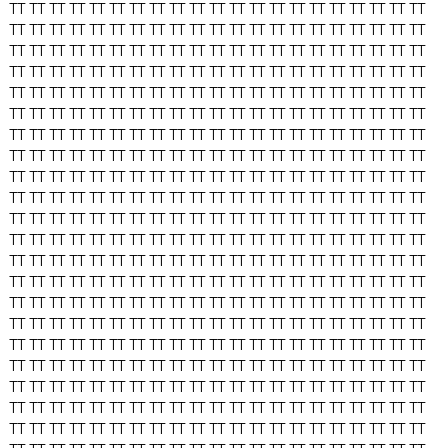
TT
TT
TT
TT
TT
TT
TT
TT
TT
TT
TT
TT
TT
TT
TT
TT
TT
TT
TT
TT
TT
TT
TT
TT
TT
TT
TT
TT
TT
TT
TT
TT
TT
TT
TT
TT
TT
TT
TT
TT
TT
TT
TT
TT
TT
TT
TT
TT
TT
TT
TT
TT
TT
TT
TT
TT
TT
TT
TT
TT
TT
TT
TT
TT
TT
TT
TT
TT
TT
TT
TT
TT
TT
TT
TT
TT
TT
TT
TT
TT
TT
TT
TT
TT
TT
TT
TT
TT
TT
TT
TT
TT
TT
TT
TT
TT
TT
TT
TT
TT
TT
TT
TT
TT
TT
TT
TT
TT
TT
TT
TT
TT
TT
TT
TT
TT
TT
TT
TT
TT
TT
TT
TT
TT
TT
TT
TT
TT
TT
TT
TT
TT
TT
TT
TT
TT
TT
TT
TT
TT
TT
TT
TT
TT
TT
TT
TT
TT
TT
TT
TT
TT
TT
TT
TT
TT
TT
TT
TT
TT
TT
TT
TT
TT
TT
TT
TT
TT
TT
TT
TT
TT
TT
TT
TT
TT
TT
TT
TT
TT
TT
TT
TT
TT
TT
TT
TT
TT
TT
TT
TT
TT
TT
TT
TT
TT
TT
TT
TT
TT
TT
TT
TT
TT
TT
TT
TT
TT
TT
TT
TT
TT
TT
TT
TT
TT
TT
TT
TT
TT
TT
TT
TT
TT
TT
TT
TT
TT
TT
TT
TT
TT
TT
TT
TT
TT
TT
TT
TT
TT
TT
TT
TT
TT
TT
TT
TT
TT
TT
TT
TT
TT
TT
TT
TT
TT
TT
TT
TT
TT
TT
TT
TT
TT
TT
TT
TT
TT
TT
TT
TT
TT
TT
TT
TT
TT
TT
TT
TT
TT
TT
TT
TT
TT
TT
TT
TT
TT
TT
TT
TT
TT
TT
TT
TT
TT
TT
TT
TT
TT
TT
TT
TT
TT
TT
TT
TT
TT
TT
TT
TT
TT
TT
TT
TT
TT
TT
TT
TT
TT
TT
TT
TT
TT
TT
TT
TT
TT
TT
TT
TT
TT
TT
TT
TT
TT
TT
TT
TT
TT
TT
TT
TT
TT
TT
TT
TT
TT
TT
TT
TT
TT
TT
TT
TT
TT
TT
TT
TT
TT
TT
TT
TT
TT
TT
TT
TT
TT
TT
TT
TT
TT
TT
TT
TT
TT
TT
TT
TT
TT
TT
TT
TT
TT
TT
TT
TT
TT
TT
TT
TT
TT
TT
TT
TT
TT
TT
TT
TT
TT
TT
TT
TT
TT
TT
TT
TT
TT
TT
TT
TT
TT
TT
TT
TT
TT
TT
TT
TT
TT
TT
TT
TT
TT
TT
TT
TT
TT
TT
TT
TT
TT
TT
TT
TT
TT
TT
TT
TT
TT
TT