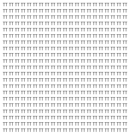
TT
TT
TT
TT
TT
TT
TT
TT
TT
TT
TT
TT
TT
TT
TT
TT
TT
TT
TT
TT
TT
TT
TT
TT
TT
TT
TT
TT
TT
TT
TT
TT
TT
TT
TT
TT
TT
TT
TT
TT
TT
TT
TT
TT
TT
TT
TT
TT
TT
TT
TT
TT
TT
TT
TT
TT
TT
TT
TT
TT
TT
TT
TT
TT
TT
TT
TT
TT
TT
TT
TT
TT
TT
TT
TT
TT
TT
TT
TT
TT
TT
TT
TT
TT
TT
TT
TT
TT
TT
TT
TT
TT
TT
TT
TT
TT
TT
TT
TT
TT
TT
TT
TT
TT
TT
TT
TT
TT
TT
TT
TT
TT
TT
TT
TT
TT
TT
TT
TT
TT
TT
TT
TT
TT
TT
TT
TT
TT
TT
TT
TT
TT
TT
TT
TT
TT
TT
TT
TT
TT
TT
TT
TT
TT
TT
TT
TT
TT
TT
TT
TT
TT
TT
TT
TT
TT
TT
TT
TT
TT
TT
TT
TT
TT
TT
TT
TT
TT
TT
TT
TT
TT
TT
TT
TT
TT
TT
TT
TT
TT
TT
TT
TT
TT
TT
TT
TT
TT
TT
TT
TT
TT
TT
TT
TT
TT
TT
TT
TT
TT
TT
TT
TT
TT
TT
TT
TT
TT
TT
TT
TT
TT
TT
TT
TT
TT
TT
TT
TT
TT
TT
TT
TT
TT
TT
TT
TT
TT
TT
TT
TT
TT
TT
TT
TT
TT
TT
TT
TT
TT
TT
TT
TT
TT
TT
TT
TT
TT
TT
TT
TT
TT
TT
TT
TT
TT
TT
TT
TT
TT
TT
TT
TT
TT
TT
TT
TT
TT
TT
TT
TT
TT
TT
TT
TT
TT
TT
TT
TT
TT
TT
TT
TT
TT
TT
TT
TT
TT
TT
TT
TT
TT
TT
TT
TT
TT
TT
TT
TT
TT
TT
TT
TT
TT
TT
TT
TT
TT
TT
TT
TT
TT
TT
TT
TT
TT
TT
TT
TT
TT
TT
TT
TT
TT
TT
TT
TT
TT
TT
TT
TT
TT
TT
TT
TT
TT
TT
TT
TT
TT
TT
TT
TT
TT
TT
TT
TT
TT
TT
TT
TT
TT
TT
TT
TT
TT
TT
TT
TT
TT
TT
TT
TT
TT
TT
TT
TT
TT
TT
TT
TT
TT
TT
TT
TT
TT
TT
TT
TT
TT
TT
TT
TT
TT
TT
TT
TT
TT
TT
TT
TT
TT
TT
TT
TT
TT
TT
TT
TT
TT
TT
TT
TT
TT
TT
TT
TT
TT
TT
TT
TT
TT
TT
TT
TT
TT
TT
TT
TT
TT
TT
TT
TT
TT
TT
TT
TT
TT
TT
TT
TT
TT
TT
TT
TT
TT
TT
TT
TT
TT
TT