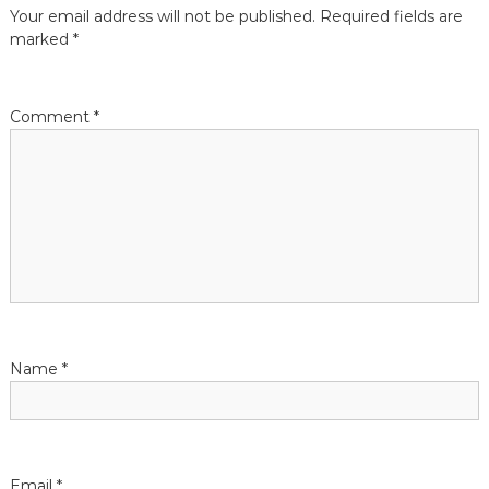
t
Your email address will not be published.
Required fields are
marked
*
n
a
Comment
*
v
i
g
a
t
Name
*
i
o
Email
*